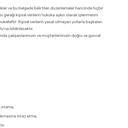
lar ve bu belgede belirtilen düzenlemeler haricinde hiçbir
i gereği kişisel verilerin hukuka aykırı olarak işlenmesini
ükelleftir. Kişisel verilerin yasal olmayan yollarla başkaları
’na bildirilecektir.
mda çalışanlarımızın ve müşterilerimizin doğru ve güncel
i isteme,
çıkmasına itiraz etme,
ir.