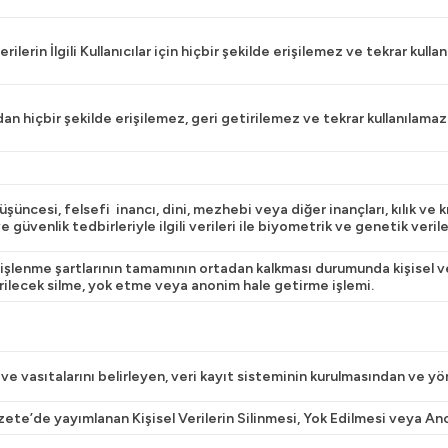
verilerin İlgili Kullanıcılar için hiçbir şekilde erişilemez ve tekrar kull
dan hiçbir şekilde erişilemez, geri getirilemez ve tekrar kullanılamaz 
 düşüncesi, felsefi inancı, dini, mezhebi veya diğer inançları, kılık ve 
güvenlik tedbirleriyle ilgili verileri ile biyometrik ve genetik verile
n işlenme şartlarının tamamının ortadan kalkması durumunda kişisel ve
irilecek silme, yok etme veya anonim hale getirme işlemi.
ı ve vasıtalarını belirleyen, veri kayıt sisteminin kurulmasından ve 
ete’de yayımlanan Kişisel Verilerin Silinmesi, Yok Edilmesi veya A