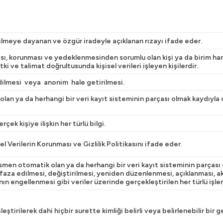
ndirilmeye dayanan ve özgür iradeyle açıklanan rızayı ifade eder.
sı, korunması ve yedeklenmesinden sorumlu olan kişi ya da birim ha
i ve talimat doğrultusunda kişisel verileri işleyen kişilerdir.
edilmesi veya anonim hale getirilmesi.
 ya da herhangi bir veri kayıt sisteminin parçası olmak kaydıyla ot
rçek kişiye ilişkin her türlü bilgi.
l Verilerin Korunması ve Gizlilik Politikasını ifade eder.
smen otomatik olan ya da herhangi bir veri kayıt sisteminin parçası
a edilmesi, değiştirilmesi, yeniden düzenlenmesi, açıklanması, aktar
ının engellenmesi gibi veriler üzerinde gerçekleştirilen her türlü işle
şleştirilerek dahi hiçbir surette kimliği belirli veya belirlenebilir bir 