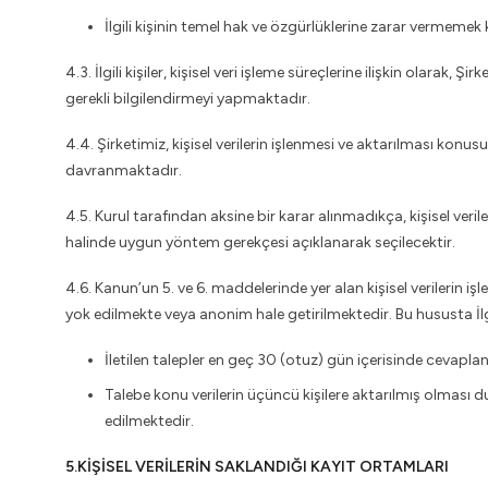
İlgili kişinin temel hak ve özgürlüklerine zarar vermemek
4.3. İlgili kişiler, kişisel veri işleme süreçlerine ilişkin olar
gerekli bilgilendirmeyi yapmaktadır.
4.4. Şirketimiz, kişisel verilerin işlenmesi ve aktarılması k
davranmaktadır.
4.5. Kurul tarafından aksine bir karar alınmadıkça, kişisel ver
halinde uygun yöntem gerekçesi açıklanarak seçilecektir.
4.6. Kanun’un 5. ve 6. maddelerinde yer alan kişisel verilerin iş
yok edilmekte veya anonim hale getirilmektedir. Bu hususta İlgi
İletilen talepler en geç 30 (otuz) gün içerisinde cevapla
Talebe konu verilerin üçüncü kişilere aktarılmış olması d
edilmektedir.
5.KİŞİSEL VERİLERİN SAKLANDIĞI KAYIT ORTAMLARI