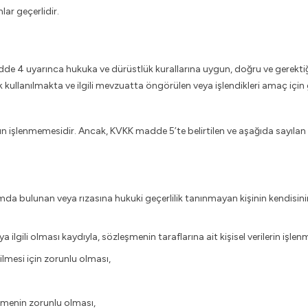
lar geçerlidir.
adde 4 uyarınca hukuka ve dürüstlük kurallarına uygun, doğru ve gerektiği
rak kullanılmakta ve ilgili mevzuatta öngörülen veya işlendikleri amaç için
ksızın işlenmemesidir. Ancak, KVKK madde 5’te belirtilen ve aşağıda sayılan ha
rumda bulunan veya rızasına hukuki geçerlilik tanınmayan kişinin kendisi
lgili olması kaydıyla, sözleşmenin taraflarına ait kişisel verilerin işlen
lmesi için zorunlu olması,
şlemenin zorunlu olması,