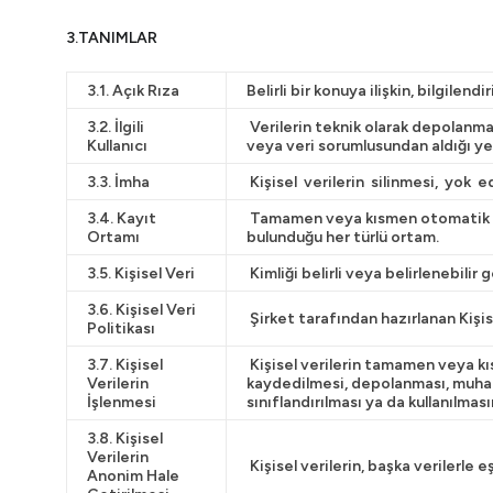
3.TANIMLAR
3.1. Açık Rıza
Belirli bir konuya ilişkin, bilgile
3.2. İlgili
Verilerin teknik olarak depolanma
Kullanıcı
veya veri sorumlusundan aldığı yetk
3.3. İmha
Kişisel verilerin silinmesi, yok 
3.4. Kayıt
Tamamen veya kısmen otomatik olan
Ortamı
bulunduğu her türlü ortam.
3.5. Kişisel Veri
Kimliği belirli veya belirlenebilir ge
3.6. Kişisel Veri
Şirket tarafından hazırlanan Kişise
Politikası
3.7. Kişisel
Kişisel verilerin tamamen veya kı
Verilerin
kaydedilmesi, depolanması, muhafaz
İşlenmesi
sınıflandırılması ya da kullanılmas
3.8. Kişisel
Verilerin
Kişisel verilerin, başka verilerle e
Anonim Hale