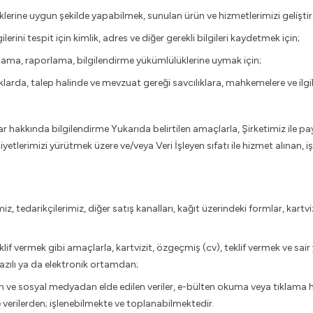
lerine uygun şekilde yapabilmek, sunulan ürün ve hizmetlerimizi geliştir
ini tespit için kimlik, adres ve diğer gerekli bilgileri kaydetmek için;
klama, raporlama, bilgilendirme yükümlülüklerine uymak için;
arda, talep halinde ve mevzuat gereği savcılıklara, mahkemelere ve ilgili
ar hakkında bilgilendirme Yukarıda belirtilen amaçlarla, Şirketimiz ile payla
aliyetlerimizi yürütmek üzere ve/veya Veri İşleyen sıfatı ile hizmet alınan, i
tedarikçilerimiz, diğer satış kanalları, kağıt üzerindeki formlar, kartvizi
if vermek gibi amaçlarla, kartvizit, özgeçmiş (cv), teklif vermek ve sair yol
azılı ya da elektronik ortamdan;
en ve sosyal medyadan elde edilen veriler, e-bülten okuma veya tıklama h
verilerden; işlenebilmekte ve toplanabilmektedir.