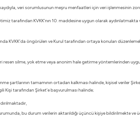
 kaydıyla, veri sorumlusunun meşru menfaatleri için veri işlenmesinin zor
ak, Şirketimiz tarafından KVKK’nın 10. maddesine uygun olarak aydınlatmakta
onusunda KVKK’da öngörülen ve Kurul tarafından ortaya konulan düzenlem
ileri resen silme, yok etme veya anonim hale getirme yöntemlerinden uygun 
lenme şartlarının tamamının ortadan kalkması halinde, kişisel veriler Şirket
li Kişi tarafından Şirket’e başvurulması halinde;
ndırılmaktadır,
urumunda, bu durum verilerin aktarıldığı üçüncü kişiye bildirilmekte ve ü