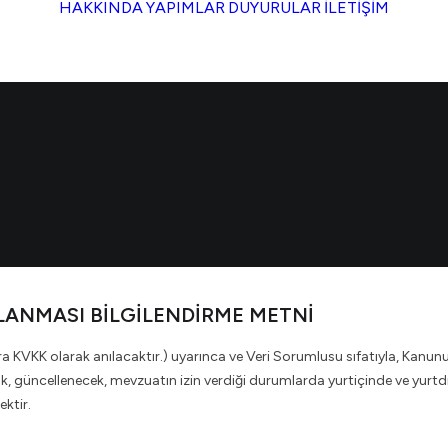
HAKKINDA
YAPIMLAR
DUYURULAR
İLETİŞİM
KLANMASI BİLGİLENDİRME METNİ
KVKK olarak anılacaktır.) uyarınca ve Veri Sorumlusu sıfatıyla, Kanunun 
 güncellenecek, mevzuatın izin verdiği durumlarda yurtiçinde ve yurtdışın
ektir.