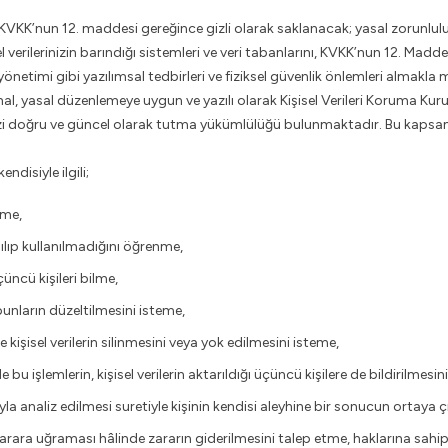
KVKK’nun 12. maddesi gereğince gizli olarak saklanacak; yasal zorunluluk
 verilerinizin barındığı sistemleri ve veri tabanlarını, KVKK’nun 12. Maddes
 yönetimi gibi yazılımsal tedbirleri ve fiziksel güvenlik önlemleri almakla m
, yasal düzenlemeye uygun ve yazılı olarak Kişisel Verileri Koruma Kurulu
inizi doğru ve güncel olarak tutma yükümlülüğü bulunmaktadır. Bu kapsa
ndisiyle ilgili;
tme,
ılıp kullanılmadığını öğrenme,
çüncü kişileri bilme,
 bunların düzeltilmesini isteme,
şisel verilerin silinmesini veya yok edilmesini isteme,
e bu işlemlerin, kişisel verilerin aktarıldığı üçüncü kişilere de bildirilmesin
la analiz edilmesi suretiyle kişinin kendisi aleyhine bir sonucun ortaya 
 zarara uğraması hâlinde zararın giderilmesini talep etme, haklarına sahipt