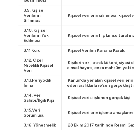
Getirilmesi
3.9. Kişisel
Verilerin
Kişisel verilerin silinmesi; kişisel 
Silinmesi
3.10. Kişisel
Verilerin Yok
Kişisel verilerin hiç kimse tarafın
Edilmesi
3.11 Kurul
Kişisel Verileri Koruma Kurulu
3.12. Özel
Kişilerin ırkı, etnik kökeni, siyasi
Nitelikli Kişisel
cinsel hayatı, ceza mahkûmiyeti ve 
Veri
3.13.Periyodik
Kanun’da yer alan kişisel verileri
İmha
eden aralıklarla re’sen gerçekleşt
3.14. Veri
Kişisel verisi işlenen gerçek kişi.
Sahibi/İlgili Kişi
3.15.Veri
Kişisel verilerin işleme amaçların
Sorumlusu
3.16. Yönetmelik
28 Ekim 2017 tarihinde Resmi Gaz