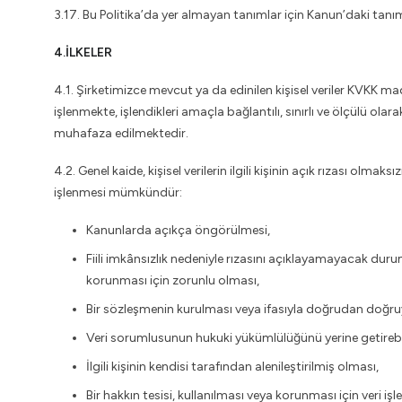
3.17. Bu Politika’da yer almayan tanımlar için Kanun’daki tanım
4.İLKELER
4.1. Şirketimizce mevcut ya da edinilen kişisel veriler KVKK m
işlenmekte, işlendikleri amaçla bağlantılı, sınırlı ve ölçülü ola
muhafaza edilmektedir.
4.2. Genel kaide, kişisel verilerin ilgili kişinin açık rızası olma
işlenmesi mümkündür:
Kanunlarda açıkça öngörülmesi,
Fiili imkânsızlık nedeniyle rızasını açıklayamayacak du
korunması için zorunlu olması,
Bir sözleşmenin kurulması veya ifasıyla doğrudan doğruya i
Veri sorumlusunun hukuki yükümlülüğünü yerine getirebi
İlgili kişinin kendisi tarafından alenileştirilmiş olması,
Bir hakkın tesisi, kullanılması veya korunması için veri i