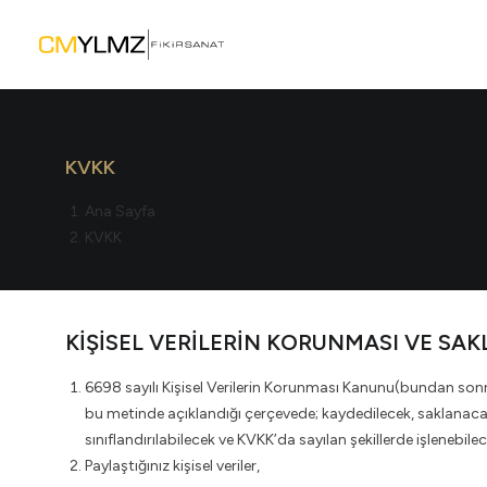
KVKK
Ana Sayfa
KVKK
KİŞİSEL VERİLERİN KORUNMASI VE SA
6698 sayılı Kişisel Verilerin Korunması Kanunu(bundan sonra 
bu metinde açıklandığı çerçevede; kaydedilecek, saklanacak,
sınıflandırılabilecek ve KVKK’da sayılan şekillerde işlenebilec
Paylaştığınız kişisel veriler,