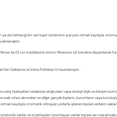
da herhangi bir veri kayıt sisteminin parçası olmak kaydıyla otomatik o
belirlemektir.
ıkrası ile 22 nci maddesinin birinci fıkrasının (e) bendine dayanılarak ha
el Veri Saklama ve İmha Politikası’nı hazırlamıştır.
 ve satış faaliyetleri nedeniyle doğrudan veya dolaylı ilişki ve iletişim 
a ve web sitesi aboneleri ve diğer gerçek kişilerin, kurumların veya kuruluş
olmak kaydıyla otomatik olmayan yollarla işlenen kişisel verilerin saklan
tatistiki veriler ve tüzel kişileri tanımlayan veriler kişisel veri olarak 