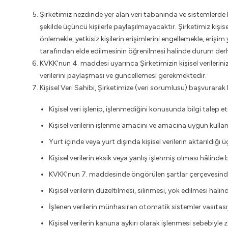
Şirketimiz nezdinde yer alan veri tabanında ve sistemlerde 
şekilde üçüncü kişilerle paylaşılmayacaktır. Şirketimiz kişisel
önlemekle, yetkisiz kişilerin erişimlerini engellemekle, erişim
tarafından elde edilmesinin öğrenilmesi halinde durum derhal
KVKK’nun 4. maddesi uyarınca Şirketimizin kişisel veriler
verilerini paylaşması ve güncellemesi gerekmektedir.
Kişisel Veri Sahibi, Şirketimize (veri sorumlusu) başvurarak ke
Kişisel veri işlenip, işlenmediğini konusunda bilgi talep e
Kişisel verilerin işlenme amacını ve amacına uygun kullan
Yurt içinde veya yurt dışında kişisel verilerin aktarıldığı ü
Kişisel verilerin eksik veya yanlış işlenmiş olması hâlinde
KVKK’nun 7. maddesinde öngörülen şartlar çerçevesinde ki
Kişisel verilerin düzeltilmesi, silinmesi, yok edilmesi halind
İşlenen verilerin münhasıran otomatik sistemler vasıtasıy
Kişisel verilerin kanuna aykırı olarak işlenmesi sebebiyle