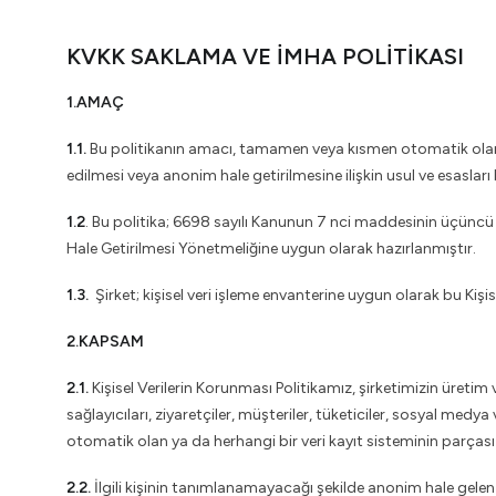
KVKK SAKLAMA VE İMHA POLİTİKASI
1.AMAÇ
1.1.
Bu politikanın amacı, tamamen veya kısmen otomatik olan ya 
edilmesi veya anonim hale getirilmesine ilişkin usul ve esasları 
1.2
. Bu politika; 6698 sayılı Kanunun 7 nci maddesinin üçüncü f
Hale Getirilmesi Yönetmeliğine uygun olarak hazırlanmıştır.
1.3.
Şirket; kişisel veri işleme envanterine uygun olarak bu Kişis
2.KAPSAM
2.1.
Kişisel Verilerin Korunması Politikamız, şirketimizin üretim
sağlayıcıları, ziyaretçiler, müşteriler, tüketiciler, sosyal medy
otomatik olan ya da herhangi bir veri kayıt sisteminin parçası 
2.2.
İlgili kişinin tanımlanamayacağı şekilde anonim hale gelen is