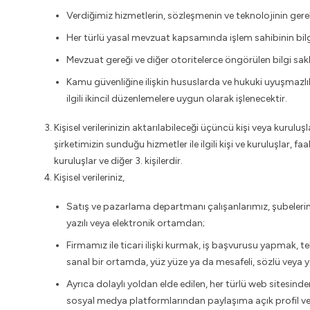
Verdiğimiz hizmetlerin, sözleşmenin ve teknolojinin gerek
Her türlü yasal mevzuat kapsamında işlem sahibinin bilgiler
Mevzuat gereği ve diğer otoritelerce öngörülen bilgi sa
Kamu güvenliğine ilişkin hususlarda ve hukuki uyuşmazlıkl
ilgili ikincil düzenlemelere uygun olarak işlenecektir.
Kişisel verilerinizin aktarılabileceği üçüncü kişi veya kuruluşl
şirketimizin sunduğu hizmetler ile ilgili kişi ve kuruluşlar, fa
kuruluşlar ve diğer 3. kişilerdir.
Kişisel verileriniz,
Satış ve pazarlama departmanı çalışanlarımız, şubelerimiz, 
yazılı veya elektronik ortamdan;
Firmamız ile ticari ilişki kurmak, iş başvurusu yapmak, tekl
sanal bir ortamda, yüz yüze ya da mesafeli, sözlü veya y
Ayrıca dolaylı yoldan elde edilen, her türlü web sitesind
sosyal medya platformlarından paylaşıma açık profil ve 