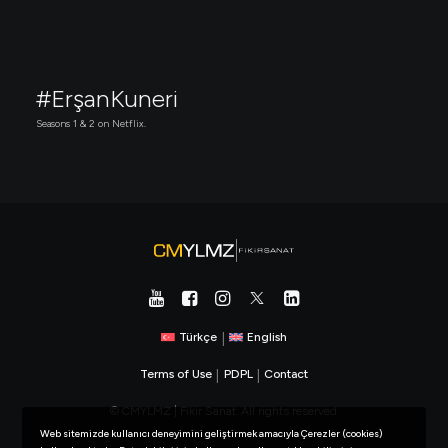
#ErşanKuneri
Seasons 1 & 2 on Netflix.
Türkçe
|
English
Terms of Use
|
PDPL
|
Contact
© CMYLMZ | Fikir Sanat. All rights reserved.
Web sitemizde kullanıcı deneyimini geliştirmek amacıyla Çerezler (cookies)