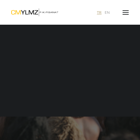
TR
EN
Ne aramıştınız?
duyurular
Birleşik Arap Emirlikleri
1 içerik