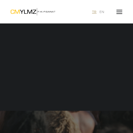
TR
EN
Ne aramıştınız?
duyurular
Efsaneler Kulübü
1 içerik