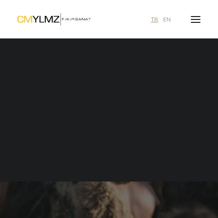
TR
EN
Ne aramıştınız?
duyurular
İzmir
1 içerik