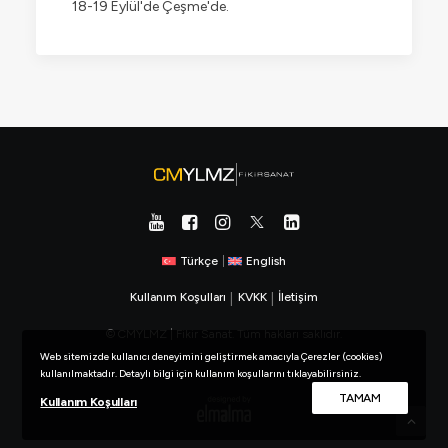
18-19 Eylül'de Çeşme'de.
Türkçe
|
English
Kullanım Koşulları
|
KVKK
|
İletişim
© CMYLMZ | Fikir Sanat. Tüm hakları saklıdır.
Web sitemizde kullanıcı deneyimini geliştirmek amacıyla Çerezler (cookies)
kullanılmaktadır. Detaylı bilgi için kullanım koşullarını tıklayabilirsiniz.
TAMAM
Kullanım Koşulları