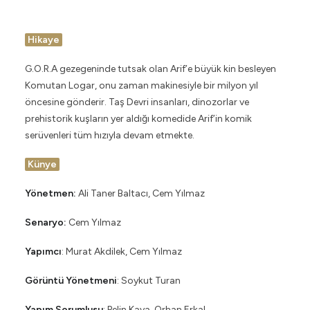
Hikaye
G.O.R.A gezegeninde tutsak olan Arif’e büyük kin besleyen
Komutan Logar, onu zaman makinesiyle bir milyon yıl
öncesine gönderir. Taş Devri insanları, dinozorlar ve
prehistorik kuşların yer aldığı komedide Arif’in komik
serüvenleri tüm hızıyla devam etmekte.
Künye
Yönetmen:
Ali Taner Baltacı, Cem Yılmaz
Senaryo:
Cem Yılmaz
Yapımcı
: Murat Akdilek, Cem Yılmaz
Görüntü Yönetmeni
: Soykut Turan
Yapım Sorumlusu
: Pelin Kaya, Orhan Erkal