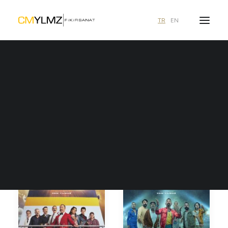
TR
EN
Karakomik Filmler 1
Ne aramıştınız?
Ana Sayfa
Karakomik Filmler 1
FILM
FILM