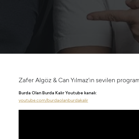
Zafer Algöz & Can Yılmaz’ın sevilen program
Burda Olan Burda Kalır Youtube kanalı:
youtube.com/burdaolanburdakalir