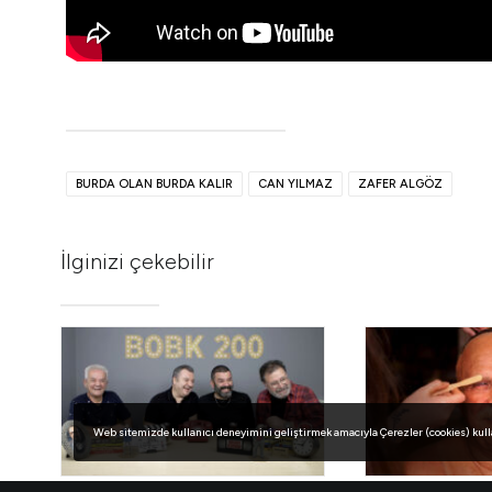
BURDA OLAN BURDA KALIR
CAN YILMAZ
ZAFER ALGÖZ
İlginizi çekebilir
Web sitemizde kullanıcı deneyimini geliştirmek amacıyla Çerezler (cookies) kullanı