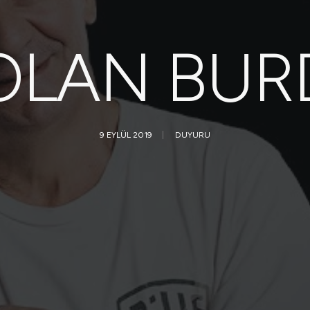
OLAN BURD
9 EYLÜL 2019
|
DUYURU