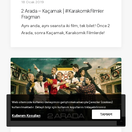
18 Ocak 2019
2 Arada – Kaçamak | #KarakomikFilmler
Fragman
Aynı anda, aynı seansta iki film, tek bilet! Önce 2
Arada, sonra Kaçamak, Karakomik Filmlerde!
DUYURU
Web sitemizde kullanıcı deneyimini geliştirmek amacıyla Çerezler (cookies)
kullanılmaktadır. Detaylı bilgi için kullanım koşullarını tıklayabilirsiniz.
TAMAM
Kullanım Koşulları