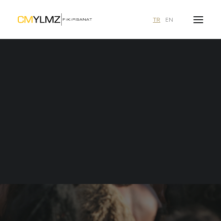
TR
EN
Ne aramıştınız?
duyurular
Duyuru
49 içerik