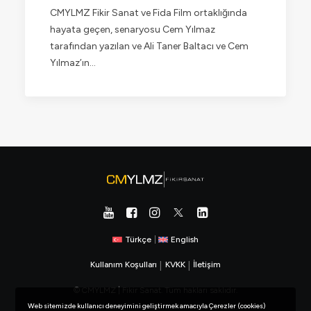
CMYLMZ Fikir Sanat ve Fida Film ortaklığında
hayata geçen, senaryosu Cem Yılmaz
tarafından yazılan ve Ali Taner Baltacı ve Cem
Yılmaz’ın…
Türkçe
|
English
Kullanım Koşulları
|
KVKK
|
İletişim
© CMYLMZ | Fikir Sanat. Tüm hakları saklıdır.
Web sitemizde kullanıcı deneyimini geliştirmek amacıyla Çerezler (cookies)