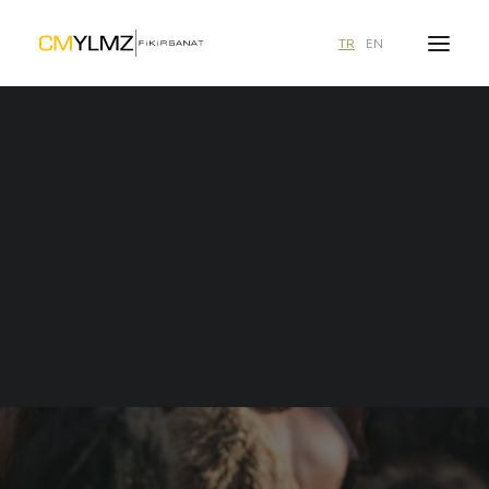
TR
EN
Ne aramıştınız?
duyurular
Ali Taner Baltacı
1 içerik