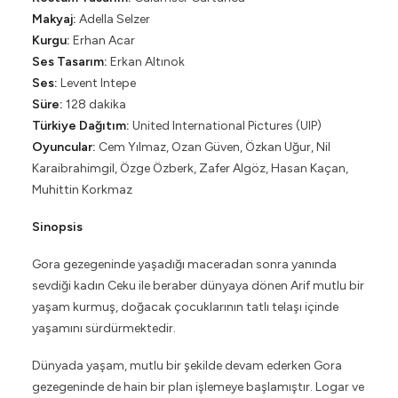
Makyaj:
Adella Selzer
Kurgu:
Erhan Acar
Ses Tasarım:
Erkan Altınok
Ses:
Levent Intepe
Süre:
128 dakika
Türkiye Dağıtım:
United International Pictures (UIP)
Oyuncular:
Cem Yılmaz, Ozan Güven, Özkan Uğur, Nil
Karaibrahimgil, Özge Özberk, Zafer Algöz, Hasan Kaçan,
Muhittin Korkmaz
Sinopsis
Gora gezegeninde yaşadığı maceradan sonra yanında
sevdiği kadın Ceku ile beraber dünyaya dönen Arif mutlu bir
yaşam kurmuş, doğacak çocuklarının tatlı telaşı içinde
yaşamını sürdürmektedir.
Dünyada yaşam, mutlu bir şekilde devam ederken Gora
gezegeninde de hain bir plan işlemeye başlamıştır. Logar ve