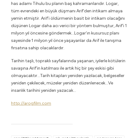
has adamı Tihulu bu planın baş kahramanlarıdır. Logar,
tüm evrendeki en büyük düşmanı Arif’den intikam almaya
yemin etmiştir. Arif’i öldürmenin basit bir intikam olacağını
düşünen Logar daha acı verici bir yöntem bulmuştur, Arif’i 1
milyon yıl öncesine göndermek…Logar’ın kusursuz planı
sayesinde 1 milyon yıl önce yaşayanlar da Arif ile tanışma
fırsatına sahip olacaklardır.
Tarihin taşlı, topraklı sayfalarında yaşanan, iyilerle kötülerin
savaşına Arif’in katılması ile artık hiç bir şey eskisi gibi
olmayacaktır…Tarih kitapları yeniden yazılacak, belgeseller
yeniden çekilecek, müzeler yeniden düzenlenecek…Ve
insanlık tarihini yeniden yazacak…
http://arogfilm.com