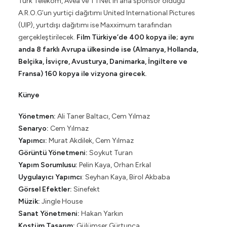
Turk Telekom, Avea ve TTNet’in ana sponsor olduğu
A.R.O.G’un yurtiçi dağıtımı United International Pictures
(UIP), yurtdışı dağıtımı ise Maxximum tarafından
gerçekleştirilecek.
Film Türkiye’de 400 kopya ile; aynı
anda 8 farklı Avrupa ülkesinde ise (Almanya, Hollanda,
Belçika, İsviçre, Avusturya, Danimarka, İngiltere ve
Fransa) 160 kopya ile vizyona girecek.
Künye
Yönetmen:
Ali Taner Baltacı, Cem Yılmaz
Senaryo:
Cem Yılmaz
Yapımcı:
Murat Akdilek, Cem Yılmaz
Görüntü Yönetmeni:
Soykut Turan
Yapım Sorumlusu:
Pelin Kaya, Orhan Erkal
Uygulayıcı Yapımcı
: Seyhan Kaya, Birol Akbaba
Görsel Efektler:
Sinefekt
Müzik:
Jingle House
Sanat Yönetmeni:
Hakan Yarkın
Kostüm Tasarım:
Gülümser Gürtunca