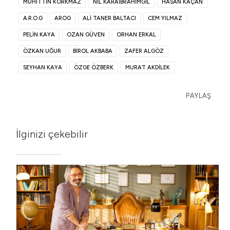
MUHITTIN KORKMAZ
NIL KARAIBRAHIMGIL
HASAN KAÇAN
A.R.O.G
AROG
ALI TANER BALTACI
CEM YILMAZ
PELIN KAYA
OZAN GÜVEN
ORHAN ERKAL
ÖZKAN UĞUR
BIROL AKBABA
ZAFER ALGÖZ
SEYHAN KAYA
ÖZGE ÖZBERK
MURAT AKDILEK
PAYLAŞ
İlginizi çekebilir