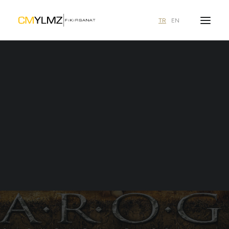
TR
EN
Ne aramıştınız?
A.R.O.G 5 ARALIK 2008 CUMA
GÜNÜ VIZYONA GIRIYOR
21 KASIM 2008
|
BASIN BÜLTENI