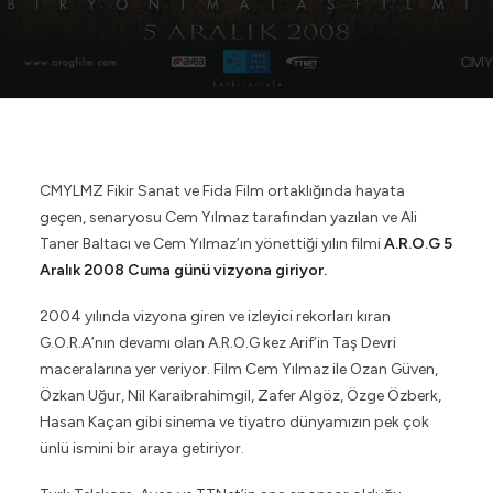
CMYLMZ Fikir Sanat ve Fida Film ortaklığında hayata
geçen, senaryosu Cem Yılmaz tarafından yazılan ve Ali
Taner Baltacı ve Cem Yılmaz’ın yönettiği yılın filmi
A.R.O.G 5
Aralık 2008 Cuma günü vizyona giriyor.
2004 yılında vizyona giren ve izleyici rekorları kıran
G.O.R.A’nın devamı olan A.R.O.G kez Arif’in Taş Devri
maceralarına yer veriyor. Film Cem Yılmaz ile Ozan Güven,
Özkan Uğur, Nil Karaibrahimgil, Zafer Algöz, Özge Özberk,
Hasan Kaçan gibi sinema ve tiyatro dünyamızın pek çok
ünlü ismini bir araya getiriyor.