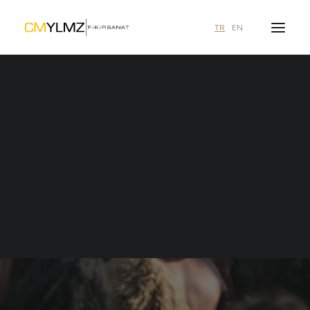
TR
EN
Ne aramıştınız?
duyurular
HepsiBurada
3 içerik