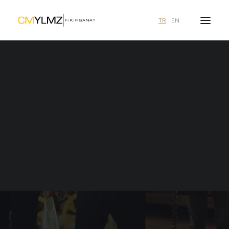
TR
EN
Ne aramıştınız?
HEPSIEXPRESS'LE MARKET
ALIŞVERIŞI
13 NISAN 2021
|
REKLAM