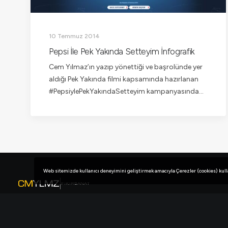
10 Temmuz 2014
Pepsi İle Pek Yakında Setteyim İnfografik
Cem Yılmaz’ın yazıp yönettiği ve başrolünde yer
aldığı Pek Yakında filmi kapsamında hazırlanan
#PepsiylePekYakındaSetteyim kampanyasında…
Web sitemizde kullanıcı deneyimini geliştirmek amacıyla Çerezler (cookies) kullanı
Türkçe
|
English