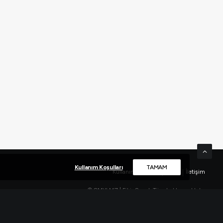
Kullanım Koşulları
TAMAM
Kullanım Koşulları
|
KVKK
|
İletişim
© CMYLMZ | Fikir Sanat. Tüm hakları saklıdır.