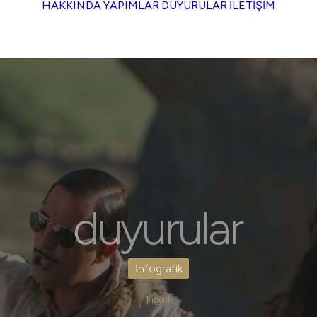
HAKKINDA
YAPIMLAR
DUYURULAR
İLETİŞİM
duyurular
İnfografik
1 içerik