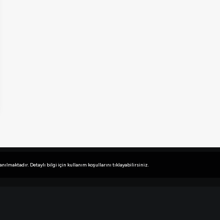
lmaktadır. Detaylı bilgi için kullanım koşullarını tıklayabilirsiniz.