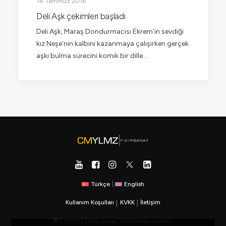
14 Temmuz 2016
Deli Aşk çekimleri başladı
Deli Aşk, Maraş Dondurmacısı Ekrem’in sevdiği
kız Neşe’nin kalbini kazanmaya çalışırken gerçek
aşkı bulma sürecini komik bir dille…
Türkçe
|
English
Kullanım Koşulları
|
KVKK
|
İletişim
© CMYLMZ | Fikir Sanat. Tüm hakları saklıdır.