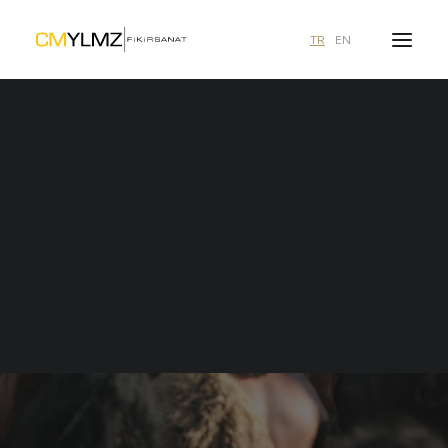
TR
EN
Ne aramıştınız?
duyurular
Şafak Pekdemir
3 içerik