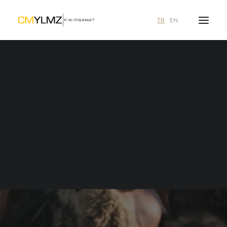
TR
EN
Ne aramıştınız?
duyurular
Zeynep Sümer
1 içerik