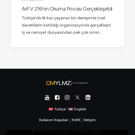
Arif V 216’nın Okuma Provası Gerçekleşirildi
Türkiye’de ilk kez yaşanan bir deneyimle özel
davetlilerin katıldığı organizasyonla gerçekleşti.
İş ve cemiyet dünyasından pek çok ismin…
Türkçe
|
English
Kullanım Koşulları
|
KVKK
|
İletişim
© CMYLMZ | Fikir Sanat. Tüm hakları saklıdır.