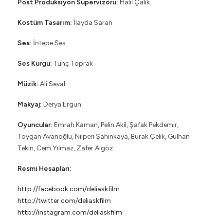
Post Prodüksiyon Süpervizörü:
Halil Çalık
Kostüm Tasarım:
İlayda Saran
Ses:
İntepe Ses
Ses Kurgu:
Tunç Toprak
Müzik:
Ali Seval
Makyaj:
Derya Ergün
Oyuncular:
Emrah Kaman, Pelin Akil, Şafak Pekdemir,
Toygan Avanoğlu, Nilperi Şahinkaya, Burak Çelik, Gülhan
Tekin, Cem Yılmaz, Zafer Algöz
Resmi Hesapları:
http://facebook.com/deliaskfilm
http://twitter.com/deliaskfilm
http://instagram.com/deliaskfilm