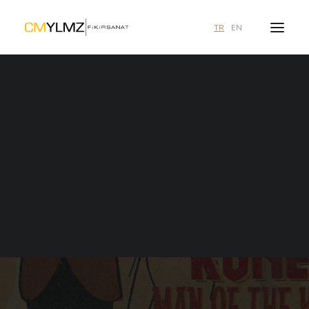
TR
EN
Ne aramıştınız?
CEM YILMAZ VE NETFLIX'TEN
MÜJDE!
5 TEMMUZ 2022
|
DUYURU