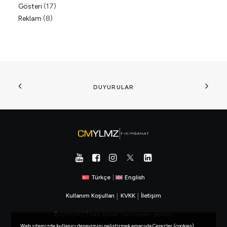
Gösteri
(17)
Reklam
(8)
DUYURULAR
Türkçe
|
English
Kullanım Koşulları
|
KVKK
|
İletişim
© CMYLMZ | Fikir Sanat. Tüm hakları saklıdır.
Web sitemizde kullanıcı deneyimini geliştirmek amacıyla Çerezler (cookies)