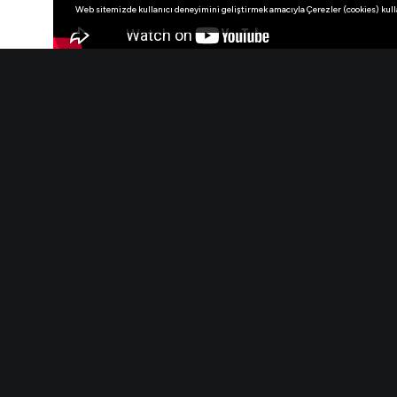
Web sitemizde kullanıcı deneyimini geliştirmek amacıyla Çerezler (cookies) kullanı
Söz&Müzik: Cem Yılmaz
Aranjör: Erkan Adlin
Seslendiren: Cem Yılmaz
Söz: Aysun Aslan Uğur