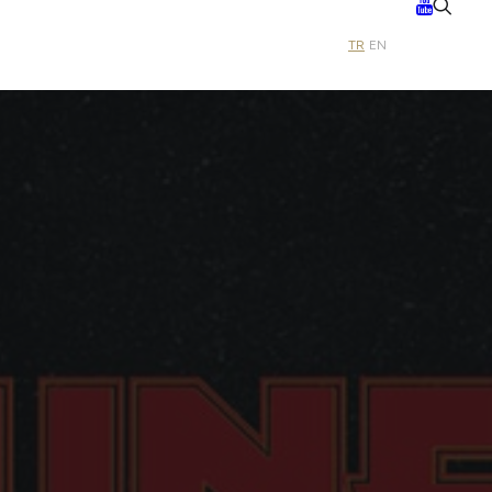
TR
EN